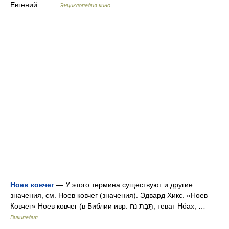
Евгений… …
Энциклопедия кино
Ноев ковчег
— У этого термина существуют и другие
значения, см. Ноев ковчег (значения). Эдвард Хикс. «Ноев
Ковчег» Ноев ковчег (в Библии ивр. תֵּבַת נֹח‎, теват Hóax; …
Википедия