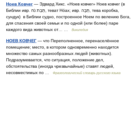
Ноев Ковчег
— Эдвард Хикс. «Ноев ковчег» Ноев ковчег (в
Библии ивр. תֵּבַת נֹח‎, теват Hóax; ивр. תֵּבָה‎, тева коробка,
сундук) в Библии судно, построенное Ноем по велению Бога,
для спасения своей семьи и по одной (или более) паре
каждого вида животных от… …
Википедия
НОЕВ КОВЧЕГ
— что Переполненное, перенаселённое
помещение; место, в котором одновременно находится
множество самых разнообразных людей (животных).
Подразумевается, что ситуация, положение дел,
обстоятельства (иногда чрезвычайные) ставят людей,
несовместимых по …
Фразеологический словарь русского языка