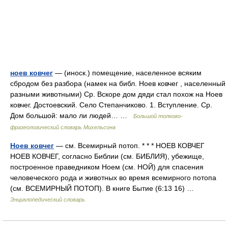
ноев ковчег
— (иноск.) помещение, населенное всяким
сбродом без разбора (намек на библ. Ноев ковчег , населенный
разными животными) Ср. Вскоре дом дяди стал похож на Ноев
ковчег. Достоевский. Село Степанчиково. 1. Вступление. Ср.
Дом большой: мало ли людей… …
Большой толково-
фразеологический словарь Михельсона
Ноев ковчег
— см. Всемирный потоп. * * * НОЕВ КОВЧЕГ
НОЕВ КОВЧЕГ, согласно Библии (см. БИБЛИЯ), убежище,
построенное праведником Ноем (см. НОЙ) для спасения
человеческого рода и животных во время всемирного потопа
(см. ВСЕМИРНЫЙ ПОТОП). В книге Бытие (6:13 16) …
Энциклопедический словарь