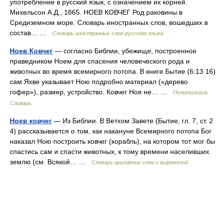
употребление в русский язык, с означением их корней.
Михельсон А.Д., 1865. НОЕВ КОВЧЕГ Род раковины в
Средиземном море. Словарь иностранных слов, вошедших в
состав… …
Словарь иностранных слов русского языка
Ноев Ковчег
— согласно Библии, убежище, построенное
праведником Ноем для спасения человеческого рода и
животных во время всемирного потопа. В книге Бытие (6:13 16)
сам Яхве указывает Ною подробно материал («дерево
гофер»), размер, устройство. Ковчег Ноя не… …
Политология.
Словарь.
Ноев ковчег
— Из Библии. В Ветхом Завете (Бытие, гл. 7, ст. 2
4) рассказывается о том, как накануне Всемирного потопа Бог
наказал Ною построить ковчег (корабль), на котором тот мог бы
спастись сам и спасти животных, к тому времени населивших
землю (см. Всякой… …
Словарь крылатых слов и выражений